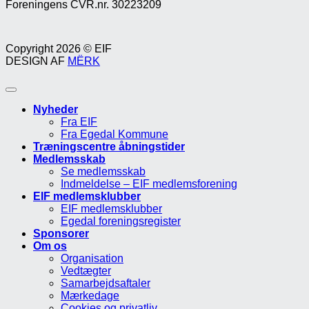
Foreningens CVR.nr. 30223209
Copyright 2026 © EIF
DESIGN AF
MËRK
Nyheder
Fra EIF
Fra Egedal Kommune
Træningscentre åbningstider
Medlemsskab
Se medlemsskab
Indmeldelse – EIF medlemsforening
EIF medlemsklubber
EIF medlemsklubber
Egedal foreningsregister
Sponsorer
Om os
Organisation
Vedtægter
Samarbejdsaftaler
Mærkedage
Cookies og privatliv