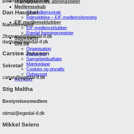
pawmar@egedal-if.dk
Træningscentre åbningstider
Medlemsskab
Dan Haugbøl
Se medlemsskab
Indmeldelse – EIF medlemsforening
EIF medlemsklubber
Næstformand
EIF medlemsklubber
Egedal foreningsregister
2formand@egedal-if.dk
Sponsorer
danhau@egedal-if.dk
Om os
Organisation
Carsten Jansson
Vedtægter
Samarbejdsaftaler
Mærkedage
Sekretær
Cookies og privatliv
Ophavsret
carjan@egedal-if.dk
Kontakt
Stig Maltha
Bestyrelsesmedlem
stimal@egedal-if.dk
Mikkel Seiero