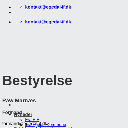
Fortsæt
kontakt@egedal-if.dk
til
indhold
kontakt@egedal-if.dk
Bestyrelse
Paw Marnæs
Formand
Nyheder
Fra EIF
formand@egedal-if.dk
Fra Egedal Kommune