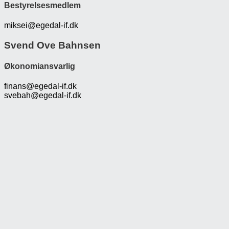
Bestyrelsesmedlem
miksei@egedal-if.dk
Svend Ove Bahnsen
Økonomiansvarlig
finans@egedal-if.dk
svebah@egedal-if.dk